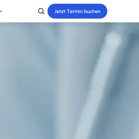
J
e
t
z
t
T
e
r
m
i
n
b
u
c
h
e
n