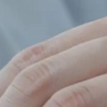
e
n
g
a
g
i
e
r
t
e
s
n
t
e
n
z
e
n
t
r
i
e
r
t
e
l
l
t
.