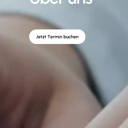
E
r
f
a
h
r
e
n
S
i
e
m
e
h
r
ü
b
e
r
u
n
s
e
r
e
P
r
a
x
i
s
,
u
n
s
e
r
T
e
a
m
u
n
d
u
n
s
e
r
e
P
h
i
l
o
s
o
p
h
i
e
,
d
i
e
e
i
n
e
p
a
t
i
e
u
n
d
m
o
d
e
r
n
e
M
e
d
i
z
i
n
i
n
d
e
n
M
i
t
t
e
l
p
u
n
k
t
s
t
e
J
e
t
z
t
T
e
r
m
i
n
b
u
c
h
e
n